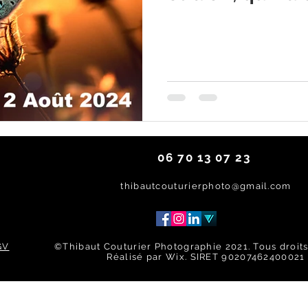
tournée par la 
Treillières le 6 
#exposition #e
#treillieres #tr
06 70 13 07 23
thibautcouturierphoto@gmail.com
GV
©Thibaut Couturier Photographie 2021. Tous droits
Réalisé par Wix. SIRET 90207462400021