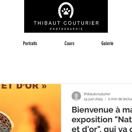
Portraits
Cours
Galerie
thibautcouturier
14 juin 2024
0 min de lectu
Bienvenue à m
exposition "Nat
et d'or", qui v