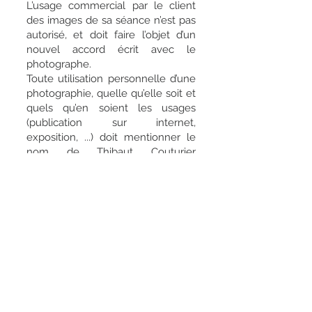
L’usage commercial par le client
des images de sa séance n’est pas
autorisé, et doit faire l’objet d’un
nouvel accord écrit avec le
photographe.
Toute utilisation personnelle d’une
photographie, quelle qu’elle soit et
quels qu’en soient les usages
(publication sur internet,
exposition, ...) doit mentionner le
nom de Thibaut Couturier
Photographie avec son logo.
Le client détient les droits
d’impression et de reproduction
des photos à des fins privées
uniquement sauf accord préalable.
Pour les besoins d’utilisation des
clichés dans un autre cadre que le
cadre privé, le photographe évalue
le montant relatif aux droits
d’auteurs, montant dépendant du